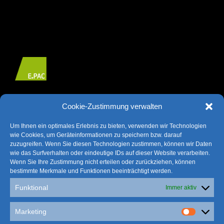
(kaufmännisch und organisatorisch) sowie strategische
Unternehmensentwicklung.
Softwareentwicklung, insbesondere Entwicklung webbasierter, dynamischer
Cookie-Zustimmung verwalten
Datenräume, die der Verarbeitung von struktur- und anlagenspezifischen
Informationen in Gebäuden dienen und den Datenaustausch mit klassischen
Um Ihnen ein optimales Erlebnis zu bieten, verwenden wir Technologien
CAD Anwendungen beherrschen.
wie Cookies, um Geräteinformationen zu speichern bzw. darauf
zuzugreifen. Wenn Sie diesen Technologien zustimmen, können wir Daten
wie das Surfverhalten oder eindeutige IDs auf dieser Website verarbeiten.
Wenn Sie Ihre Zustimmung nicht erteilen oder zurückziehen, können
bestimmte Merkmale und Funktionen beeinträchtigt werden.
Funktional
Immer aktiv
Beteiligungen
Marketing
Marketin