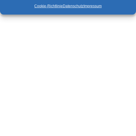
orchestrieren.
Cookie-Richtlinie
Datenschutz
Impressum
Die Erfahrung zeigt, dass
Projektzusammenhänge, welche
die technische
Gebäudeausrüstung betreffen
heute und in Zukunft immer
mehr in komplexe
technologische Fragestellungen
eingebunden sind. Die
technische Gebäudeausrüstung
wird immer mehr zum
gestaltenden und bestimmenden
Element bei der
Lebenszyklusbetrachtung einer
Immobilie. Dies geschieht,
eingebunden in die Führung und