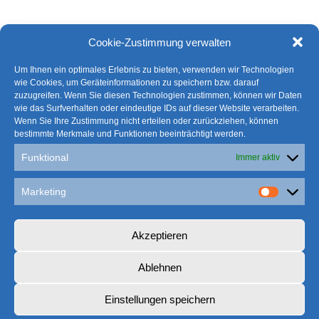
Zielfindung beeinflussen.
Cookie-Zustimmung verwalten
Um Ihnen ein optimales Erlebnis zu bieten, verwenden wir Technologien
Mit reiner Technik, der
wie Cookies, um Geräteinformationen zu speichern bzw. darauf
zuzugreifen. Wenn Sie diesen Technologien zustimmen, können wir Daten
fachlichen Expertise – fokussiert
wie das Surfverhalten oder eindeutige IDs auf dieser Website verarbeiten.
auf den eigenen Fachbereich –
Wenn Sie Ihre Zustimmung nicht erteilen oder zurückziehen, können
bestimmte Merkmale und Funktionen beeinträchtigt werden.
lassen sich Projektaufgaben
Funktional
Immer aktiv
nicht mehr bewältigen. Es bedarf
des technologischen Ansatzes,
Marketing
der neben der Technik auch
Marketin
wirtschaftliche und soziale
Akzeptieren
Faktoren, Projektpartner und
Kunden in die
Ablehnen
Projektbearbeitung einbezieht.
Einstellungen speichern
Bedeutet: Eco-Systeme zu