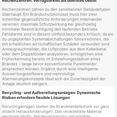
Rechenzentren: Verfügbarkeit als oberstes Gebot
Rechenzentren zählen zu den sensibelsten Gebäudetypen
überhaupt. Ein Brandschutzkonzept muss hier zwei
scheinbar gegensätzliche Anforderungen miteinander
vereinen: maximale Schutzwirkung bei gleichzeitig
minimaler Beeinträchtigung des laufenden Betriebs.
Fehlalarme sind in diesem Umfeld besonders kritisch, da sie
zu ungeplanten Systemabschaltungen führen können, die
mit erheblichen wirtschaftlichen Schäden verbunden sind.
Ansaugrauchmelder, die Luftproben aus dem Kabelkanal
oder dem Doppelboden analysieren, ermöglichen eine
Früherkennung bereits im Entstehungsstadium eines
Brandes – lange bevor konventionelle Punktmelder
ansprechen würden. Ergänzt durch eine intelligente
Auswertungssoftware und mehrstufige
Alarmierungskonzepte lässt sich die Zuverlässigkeit der
Anlage deutlich steigern.
Recycling- und Aufbereitungsanlagen: Dynamische
Risiken erfordern flexible Lösungen
Recyclinganlagen stellen die Brandmeldetechnik vor ganz
andere Herausforderungen. Das verarbeitete Material
wechselt häufig, Staubentwicklung und erhöhte