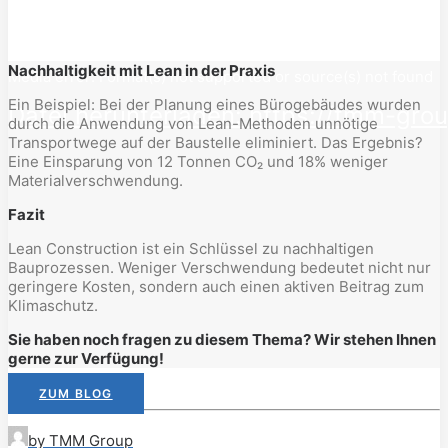
Nachhaltigkeit mit Lean in der Praxis
Media error: Format(s) not supported or source(s) not found
Ein Beispiel: Bei der Planung eines Bürogebäudes wurden
Datei herunterladen: https://tmm-gro
durch die Anwendung von Lean-Methoden unnötige
Transportwege auf der Baustelle eliminiert. Das Ergebnis?
Eine Einsparung von 12 Tonnen CO₂ und 18% weniger
Materialverschwendung.
00:00
Fazit
Lean Construction ist ein Schlüssel zu nachhaltigen
Bauprozessen. Weniger Verschwendung bedeutet nicht nur
geringere Kosten, sondern auch einen aktiven Beitrag zum
Klimaschutz.
Sie haben noch fragen zu diesem Thema? Wir stehen Ihnen
gerne zur Verfügung!
ZUM BLOG
by TMM Group