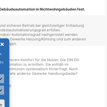
 Gebäudeautomation in Nichtwohngebäuden fest.
und sicheren Betrieb bei gleichzeitiger Entlastung
destautomatisierungsgrad erfüllen.
indest-Automationsgrad nachgerüstet werden.
für die Gewerke Heizung/Kühlung und zum anderen
wendungen.
s,
ig höherem Komfort für die Nutzer. Die DIN EN
IDs
eautomation zu ermitteln. Sie enthält im
entfunktionen systematisch hinterfragt. Noch
uch für alle anderen Gewerke Handlungsbedarf
t (TGM)
rketing
rn