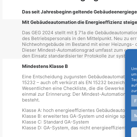
Das seit Jahresbeginn geltende Gebäudeenergiege
Mit Gebäudeautomation die Energieeffizienz steig
Das GEG 2024 stellt mit § 71a die Gebäudeautomation 
des Betriebspersonals in den Mittelpunkt. Neu zu 
Nichtwohngebäude im Bestand mit einer Heizungs- 
Dieser Mindest-Automationsgrad umfasst zum einen
den Einsatz standardisierter Protokolle zur system
Mindestens Klasse B
Um 
um 
Eine Entscheidung zugunsten Gebäudeautomation bede
Tec
15232 – auch oft verkürzt als EN 15232 bezeichnet –
auf
Wesentlichen eine Checkliste, die die Gewerke Heiz
zur
einmal zur Erinnerung: Der Mindest-Automationsgrad
besteht.
F
Klasse A: hoch energieeffizientes Gebäudeautoma
M
Klasse B: erweitertes GA-System und einige spezie
Klasse C: Standard GA-System
Klasse D: GA-System, das nicht energieeffizient ist