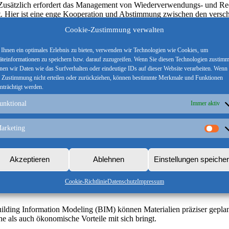
usätzlich erfordert das Management von Wiederverwendungs- und Rec
ät. Hier ist eine enge Kooperation und Abstimmung zwischen den versc
eine reibungslose Umsetzung der Kreislaufwirtschaft zu gewährleist
Cookie-Zustimmung verwalten
tive Ansätze und Lösungen. Dies betrifft auch die Integration von BI
hiedenen Softwarelösungen, der Nutzung von Material- und Umweltdaten
Ihnen ein optimales Erlebnis zu bieten, verwenden wir Technologien wie Cookies, um
äteinformationen zu speichern bzw. darauf zuzugreifen. Wenn Sie diesen Technologien zustim
nen wir Daten wie das Surfverhalten oder eindeutige IDs auf dieser Website verarbeiten. Wenn
e Zustimmung nicht erteilen oder zurückziehen, können bestimmte Merkmale und Funktionen
nträchtigt werden.
artige Innovationsimpulse im Lebenszyklus eines Gebäudes.
unktional
Immer aktiv
chaft zeigen nicht nur Herausforderungen, sondern auch ein erheblich
eutlicht:
arketing
Ma
 Konzepten der Kreislaufwirtschaft in den Kontext von BIM kann die E
rnehmen auf das Recycling von Baustoffen oder die Etablierung einer 
Akzeptieren
Ablehnen
Einstellungen speiche
m die Nachhaltigkeit von Gebäuden von Anfang an zu planen und zu op
Cookie-Richtlinie
Datenschutz
Impressum
ederverwendung von Materialien in den Entwurf integriert werden. So
uilding Information Modeling (BIM) können Materialien präziser gepla
e als auch ökonomische Vorteile mit sich bringt.