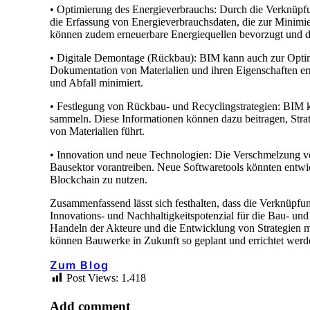
• Optimierung des Energieverbrauchs: Durch die Verknüpf
die Erfassung von Energieverbrauchsdaten, die zur Minimi
können zudem erneuerbare Energiequellen bevorzugt und de
• Digitale Demontage (Rückbau): BIM kann auch zur Optim
Dokumentation von Materialien und ihren Eigenschaften erm
und Abfall minimiert.
• Festlegung von Rückbau- und Recyclingstrategien: BIM 
sammeln. Diese Informationen können dazu beitragen, Stra
von Materialien führt.
• Innovation und neue Technologien: Die Verschmelzung vo
Bausektor vorantreiben. Neue Softwaretools könnten entwi
Blockchain zu nutzen.
Zusammenfassend lässt sich festhalten, dass die Verknüpfu
Innovations- und Nachhaltigkeitspotenzial für die Bau- u
Handeln der Akteure und die Entwicklung von Strategien 
können Bauwerke in Zukunft so geplant und errichtet werden
Zum Blog
Post Views:
1.418
Add comment