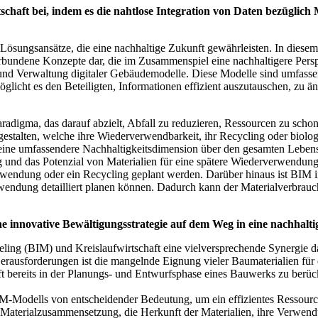
schaft bei, indem es die nahtlose Integration von Daten bezüglich
Lösungsansätze, die eine nachhaltige Zukunft gewährleisten. In dies
rbundene Konzepte dar, die im Zusammenspiel eine nachhaltigere Persp
 und Verwaltung digitaler Gebäudemodelle. Diese Modelle sind umfass
glicht es den Beteiligten, Informationen effizient auszutauschen, zu 
 Paradigma, das darauf abzielt, Abfall zu reduzieren, Ressourcen zu s
u gestalten, welche ihre Wiederverwendbarkeit, ihr Recycling oder bio
eine umfassendere Nachhaltigkeitsdimension über den gesamten Lebe
und das Potenzial von Materialien für eine spätere Wiederverwendung 
wendung oder ein Recycling geplant werden. Darüber hinaus ist BIM i
rwendung detailliert planen können. Dadurch kann der Materialverbrauc
innovative Bewältigungsstrategie auf dem Weg in eine nachhaltig
g (BIM) und Kreislaufwirtschaft eine vielversprechende Synergie dars
erausforderungen ist die mangelnde Eignung vieler Baumaterialien für
chaft bereits in der Planungs- und Entwurfsphase eines Bauwerks zu ber
 BIM-Modells von entscheidender Bedeutung, um ein effizientes Ressou
 Materialzusammensetzung, die Herkunft der Materialien, ihre Verwe