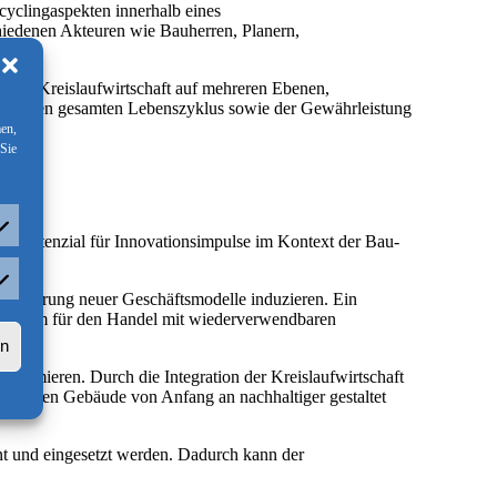
yclingaspekten innerhalb eines
hiedenen Akteuren wie Bauherren, Planern,
en.
M und Kreislaufwirtschaft auf mehreren Ebenen,
 über den gesamten Lebenszyklus sowie der Gewährleistung
men,
 Sie
es Potenzial für Innovationsimpulse im Kontext der Bau-
rketing
tablierung neuer Geschäftsmodelle induzieren. Ein
Plattform für den Handel mit wiederverwendbaren
rn
timieren. Durch die Integration der Kreislaufwirtschaft
 können Gebäude von Anfang an nachhaltiger gestaltet
nt und eingesetzt werden. Dadurch kann der