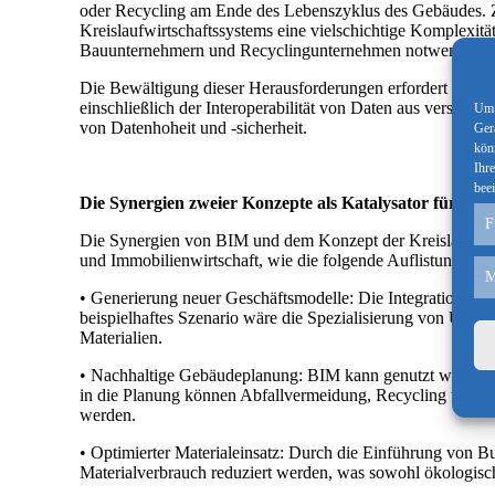
oder Recycling am Ende des Lebenszyklus des Gebäudes. Z
Kreislaufwirtschaftssystems eine vielschichtige Komplexit
Bauunternehmern und Recyclingunternehmen notwendig, um 
Die Bewältigung dieser Herausforderungen erfordert innova
einschließlich der Interoperabilität von Daten aus versc
Um 
von Datenhoheit und -sicherheit.
Ger
kön
Ihr
beei
Die Synergien zweier Konzepte als Katalysator für neu
F
Die Synergien von BIM und dem Konzept der Kreislaufwirts
und Immobilienwirtschaft, wie die folgende Auflistung verd
M
• Generierung neuer Geschäftsmodelle: Die Integration von
beispielhaftes Szenario wäre die Spezialisierung von Unte
Materialien.
• Nachhaltige Gebäudeplanung: BIM kann genutzt werden, u
in die Planung können Abfallvermeidung, Recycling und Wi
werden.
• Optimierter Materialeinsatz: Durch die Einführung von B
Materialverbrauch reduziert werden, was sowohl ökologisch