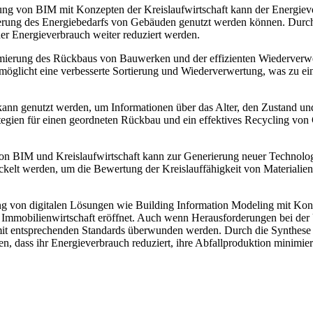
ung von BIM mit Konzepten der Kreislaufwirtschaft kann der Energie
erung des Energiebedarfs von Gebäuden genutzt werden können. Durch 
r Energieverbrauch weiter reduziert werden.
ierung des Rückbaus von Bauwerken und der effizienten Wiederverwert
öglicht eine verbesserte Sortierung und Wiederverwertung, was zu ein
kann genutzt werden, um Informationen über das Alter, den Zustand 
tegien für einen geordneten Rückbau und ein effektives Recycling von
n BIM und Kreislaufwirtschaft kann zur Generierung neuer Technologie
ckelt werden, um die Bewertung der Kreislauffähigkeit von Materialie
ng von digitalen Lösungen wie Building Information Modeling mit Konz
nd Immobilienwirtschaft eröffnet. Auch wenn Herausforderungen bei de
mit entsprechenden Standards überwunden werden. Durch die Synthese
, dass ihr Energieverbrauch reduziert, ihre Abfallproduktion minimier