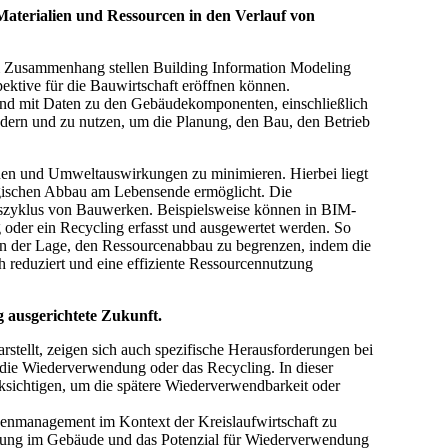
 Materialien und Ressourcen in den Verlauf von
em Zusammenhang stellen Building Information Modeling
ektive für die Bauwirtschaft eröffnen können.
end mit Daten zu den Gebäudekomponenten, einschließlich
ändern und zu nutzen, um die Planung, den Bau, den Betrieb
chonen und Umweltauswirkungen zu minimieren. Hierbei liegt
logischen Abbau am Lebensende ermöglicht. Die
nszyklus von Bauwerken. Beispielsweise können in BIM-
oder ein Recycling erfasst und ausgewertet werden. So
n der Lage, den Ressourcenabbau zu begrenzen, indem die
h reduziert und eine effiziente Ressourcennutzung
 ausgerichtete Zukunft.
tellt, zeigen sich auch spezifische Herausforderungen bei
 die Wiederverwendung oder das Recycling. In dieser
ücksichtigen, um die spätere Wiederverwendbarkeit oder
rcenmanagement im Kontext der Kreislaufwirtschaft zu
ndung im Gebäude und das Potenzial für Wiederverwendung